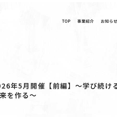
TOP
事業紹介
お知ら
TOP
事業紹介
お知ら
026年5月開催【前編】〜学び続け
来を作る〜