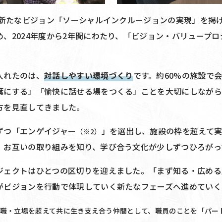
度に新たなビジョン「ソーシャルインクルージョンの実現」を掲
、2024年度から2年間にわたり、「ビジョン・バリュープ
入れたのは、
対話しやすい環境づくり
です。約60%の施設で
葉にする」「愉快に話せる場をつくる」ことを大切にしなが
方を見直してきました。
ずつ「エンゲイジャー
」を選出し、施設の枠を超えて
（※2）
、お互いの取り組みを知り、学び合う文化が少しずつひろがっ
ジェクトはひとつの区切りを迎えました。「まず知る・広める
がビジョンを行動で体現していく新たなフェーズへ進めていく
職・立場を超えて共に生き支え合う仲間として、職員のことを「パー