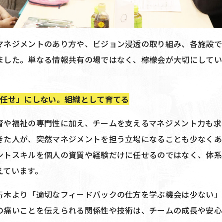
マネジメントのあり方や、ビジョン浸透の取り組み、各施設
ました。単なる情報共有の場ではなく、檸檬会が大切にしてい
人任せ」にしない。組織として育てる
育や福祉の専門性に加え、チームを支えるマネジメント力も求
きた人が、突然マネジメントを担う立場になることも少なく
ントスキルを個人の資質や経験だけに任せるのではなく、体
えています。
青木より「適切なフィードバックの仕方を学ぶ機会は少ない
の痛いことを伝えられる関係性や技術は、チームの成長や安