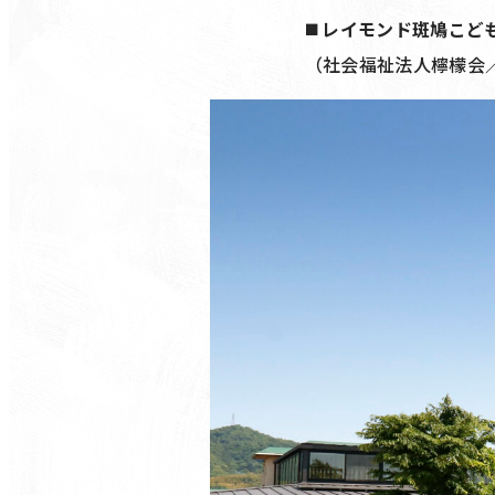
◼️ レイモンド斑鳩こ
（社会福祉法人檸檬会