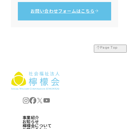
お問い合わせ
フォームはこちら
Page Top
Page Top
社会福祉法人 檸檬会
社会福祉法人 檸檬会 Instagram
社会福祉法人 檸檬会 Facebook
社会福祉法人 檸檬会 X
社会福祉法人 檸檬会 YouTube
事業紹介
お知らせ
事業紹介
檸檬会について
お知らせ