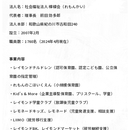
法人名：社会福祉法人 檸檬会（れもんかい）
代表者：理事長 前田 効多郎
法人本部：和歌山県紀の川市古和田240
設立：2007年2月
職員数：1760名（2024年4月現在）
事業内容
・レイモンドチルドレン（認可保育園、認定こども園、公立保
育園の指定管理）
・れもんのこほいくえん（小規模保育園）
・Kid’s & More（企業主導型保育園、プリスクール、学童）
・レイモンド学童クラブ（放課後児童クラブ）
・レモネードキッズ、レモネード（児童発達支援、相談支援）
・LIIMO（就労移行支援）
・レイモンドBK、レイモンドマーケット（就労継続支援）