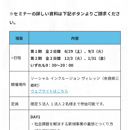
※セミナーの詳しい資料は下記ボタンよりご請求くださ
い。
項目
内容
第１期 全２日間 6/29（土）、9/3（火）
>日程
第２期 全２日間 12/3（火）、1/31（金）
いずれも9：30〜20：00
ソーシャル インクルージョン ヴィレッジ（奈良県三
開催場所
郷町）
ウェブサイトはこちら
定員
限定５法人 １法人２名様まで参加可能です。
DAY1
・社会課題を解決する新規事業の着想とつくり方