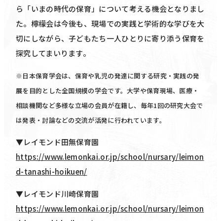
ら「いまの時代の保育」について考える機会となりまし
た。檸檬会は今後も、現場での実践と学術的な学びを大
切にしながら、子どもたち一人ひとりに寄り添う保育を
探究してまいります。
※日本保育学会は、保育や乳児の発達に関する研究・実践の発
展を目的とした全国規模の学会です。大学や保育現場、医療・
相談機関など多様な立場の会員が在籍し、毎年1回の研究大会で
は発表・討論などの交流が活発に行われています。
▼レイモンド田無保育園
https://www.lemonkai.or.jp/school/nursary/leimon
d-tanashi-hoikuen/
▼レイモンド川崎保育園
https://www.lemonkai.or.jp/school/nursary/leimon